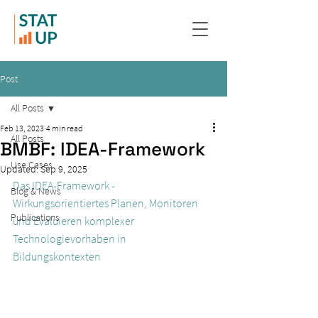
Post
All Posts
Feb 13, 2023
4 min read
All Posts
BMBF: IDEA-Framework
Use Cases
Updated:
Sep 9, 2025
Das IDEA-Framework - 
Blog & News
Wirkungsorientiertes Planen, Monitoren 
Publications
und Evaluieren komplexer 
Technologievorhaben in 
Bildungskontexten  