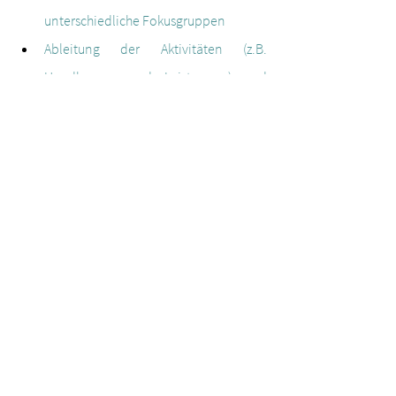
unterschiedliche Fokusgruppen  
Ableitung der Aktivitäten (z.B. 
Handlungen und Leistungen) und 
Inputs (z.B. physische und psychische 
Ressourcen zur Umsetzung eines 
Projekts) formulieren  
Formulierung der Theory of Change, 
bestehend aus Wirkungsnarrativ, 
Annahmen, Risiken und 
Abhängigkeiten, welche in Worte fasst 
wie der Übergang von einer 
Wirkungsetappe zu anderen 
vonstattengeht. 