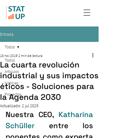
Entrada
Todos
18 nov 2019
2 min de lectura
Todos
La cuarta revolución
Artículos
industrial y sus impactos
Noticias
éticos - Soluciones para
Proyectos
la Agenda 2030
Actualizado:
2 jul 2025
Nuestra CEO, 
Katharina 
Schüller
 entre los 
ponentes como experta 