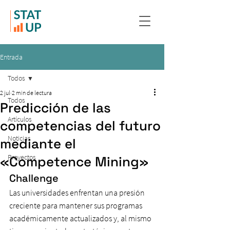
Entrada
Todos
2 jul
2 min de lectura
Todos
Predicción de las
Artículos
competencias del futuro
Noticias
mediante el
Proyectos
«Competence Mining»
Challenge
Las universidades enfrentan una presión 
creciente para mantener sus programas 
académicamente actualizados y, al mismo 