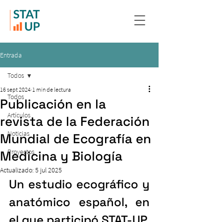
Entrada
Todos
16 sept 2024
1 min de lectura
Todos
Publicación en la
Artículos
revista de la Federación
Noticias
Mundial de Ecografía en
Proyectos
Medicina y Biología
Actualizado:
5 jul 2025
Un estudio ecográfico y 
anatómico español, en 
el que participó STAT-UP, 