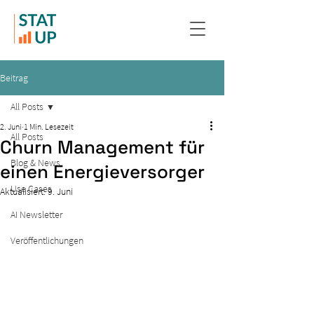
Beitrag
All Posts
2. Juni
1 Min. Lesezeit
All Posts
Churn Management für
Blog & News
einen Energieversorger
Use Cases
Aktualisiert:
9. Juni
AI Newsletter
Veröffentlichungen