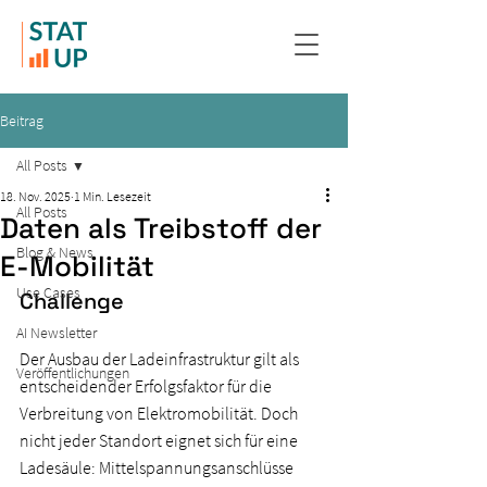
Beitrag
All Posts
18. Nov. 2025
1 Min. Lesezeit
All Posts
Daten als Treibstoff der
Blog & News
E-Mobilität
Use Cases
Challenge
AI Newsletter
Der Ausbau der Ladeinfrastruktur gilt als 
Veröffentlichungen
entscheidender Erfolgsfaktor für die 
Verbreitung von Elektromobilität. Doch 
nicht jeder Standort eignet sich für eine 
Ladesäule: Mittelspannungsanschlüsse 