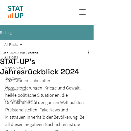
Beitrag
All Posts
1. Jan. 2025
3 Min. Lesezeit
All Posts
STAT-UP's
Blog & News
Jahresrückblick 2024
Use Cases
2024 war ein Jahr voller 
Herausforderungen: Kriege und Gewalt, 
AI Newsletter
heikle politische Situationen, die 
Veröffentlichungen
Demokratien auf der ganzen Welt auf den 
Prüfstand stellen, Fake News und 
Misstrauen innerhalb der Bevölkerung. Bei 
all diesen negativen Nachrichten ist die 