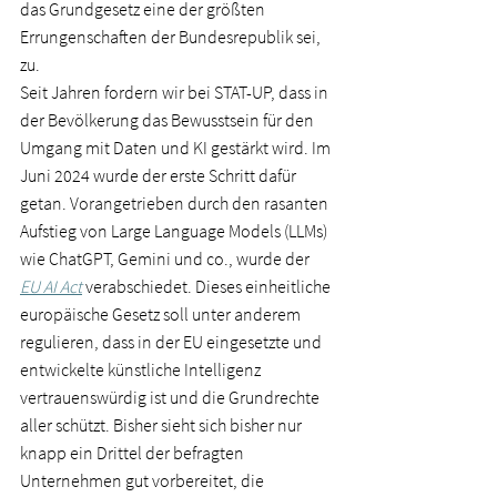
das Grundgesetz eine der größten 
Errungenschaften der Bundesrepublik sei, 
zu.   
Seit Jahren fordern wir bei STAT-UP, dass in 
der Bevölkerung das Bewusstsein für den 
Umgang mit Daten und KI gestärkt wird. Im 
Juni 2024 wurde der erste Schritt dafür 
getan. Vorangetrieben durch den rasanten 
Aufstieg von Large Language Models (LLMs) 
wie ChatGPT, Gemini und co., wurde der 
EU AI Act
verabschiedet. Dieses einheitliche 
europäische Gesetz soll unter anderem 
regulieren, dass in der EU eingesetzte und 
entwickelte künstliche Intelligenz 
vertrauenswürdig ist und die Grundrechte 
aller schützt. Bisher sieht sich bisher nur 
knapp ein Drittel der befragten 
Unternehmen gut vorbereitet, die 