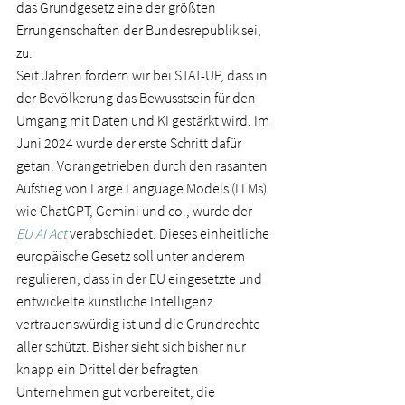
das Grundgesetz eine der größten 
Errungenschaften der Bundesrepublik sei, 
zu.   
Seit Jahren fordern wir bei STAT-UP, dass in 
der Bevölkerung das Bewusstsein für den 
Umgang mit Daten und KI gestärkt wird. Im 
Juni 2024 wurde der erste Schritt dafür 
getan. Vorangetrieben durch den rasanten 
Aufstieg von Large Language Models (LLMs) 
wie ChatGPT, Gemini und co., wurde der 
EU AI Act
verabschiedet. Dieses einheitliche 
europäische Gesetz soll unter anderem 
regulieren, dass in der EU eingesetzte und 
entwickelte künstliche Intelligenz 
vertrauenswürdig ist und die Grundrechte 
aller schützt. Bisher sieht sich bisher nur 
knapp ein Drittel der befragten 
Unternehmen gut vorbereitet, die 