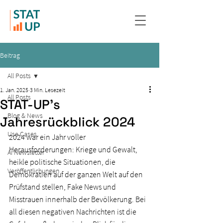
Beitrag
All Posts
1. Jan. 2025
3 Min. Lesezeit
All Posts
STAT-UP's
Blog & News
Jahresrückblick 2024
Use Cases
2024 war ein Jahr voller 
Herausforderungen: Kriege und Gewalt, 
AI Newsletter
heikle politische Situationen, die 
Veröffentlichungen
Demokratien auf der ganzen Welt auf den 
Prüfstand stellen, Fake News und 
Misstrauen innerhalb der Bevölkerung. Bei 
all diesen negativen Nachrichten ist die 