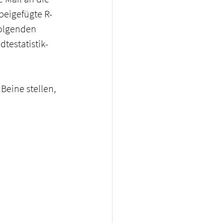
beigefügte R-
folgenden 
dtestatistik-
Beine stellen, 