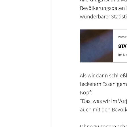
Bevölkerungsdaten M
wunderbarer Statist
www.
STA
Als wir dann schlie
leckerem Essen geme
Kopf: 
"Das, was wir im Vo
auch mit den Bevölk
Ohne zu zögern schri