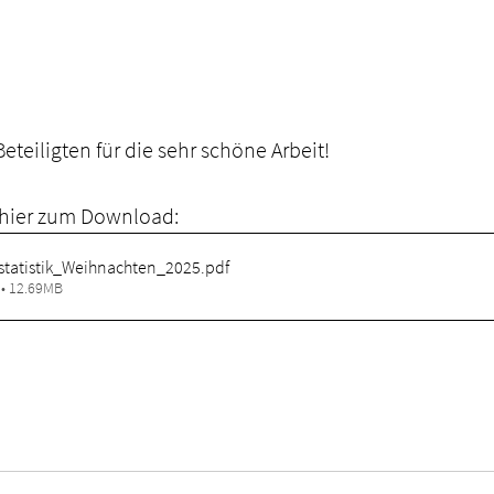
eteiligten für die sehr schöne Arbeit!
 hier zum Download: 
statistik_Weihnachten_2025
.pdf
 • 12.69MB