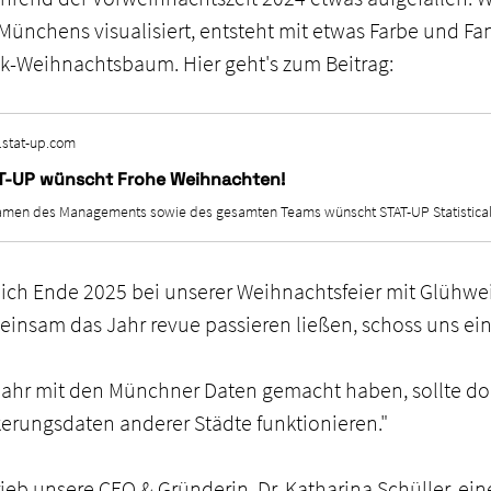
ünchens visualisiert, entsteht mit etwas Farbe und Fan
ik-Weihnachtsbaum. Hier geht's zum Beitrag:
stat-up.com
T-UP wünscht Frohe Weihnachten!
ßlich Ende 2025 bei unserer Weihnachtsfeier mit Glühwe
insam das Jahr revue passieren ließen, schoss uns ein
rjahr mit den Münchner Daten gemacht haben, sollte doc
erungsdaten anderer Städte funktionieren."
eb unsere CEO & Gründerin, Dr. Katharina Schüller, eine