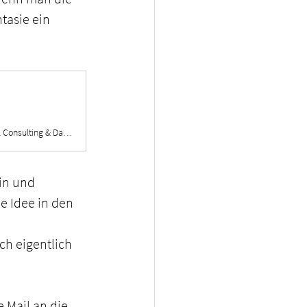
tasie ein 
Im Namen des Managements sowie des gesamten Teams wünscht STAT-UP Statistical Consulting & Data Science ein frohes Weihnachtsfest!
in und 
e Idee in den 
h eigentlich 
 Mail an die 