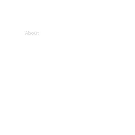
About
Company
Kontakt
Karriere
Einblicke
Impressum
Datenschutz
rm