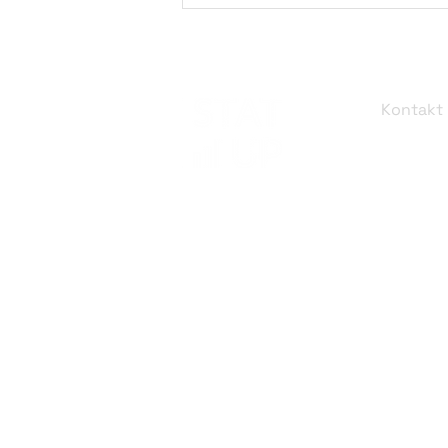
Kontakt
STAT-UP 
Data Sc
Augusten
STAT-UP wünscht Frohe
D-8033
Weihnachten!
info@st
+49 (89)