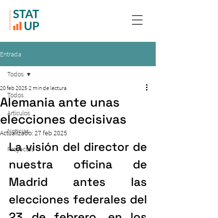
Entrada
Todos
20 feb 2025
2 min de lectura
Todos
Alemania ante unas
Artículos
elecciones decisivas
Noticias
Actualizado:
27 feb 2025
La visión del director de 
Proyectos
nuestra oficina de 
Madrid antes las 
elecciones federales del 
23 de febrero, en los 