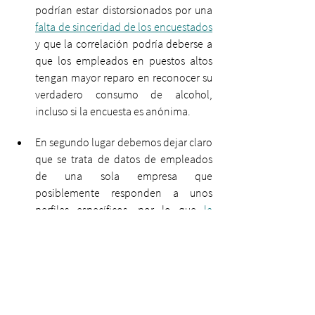
podrían estar distorsionados por una 
falta de sinceridad de los encuestados
y que la correlación podría deberse a 
que los empleados en puestos altos 
tengan mayor reparo en reconocer su 
verdadero consumo de alcohol, 
incluso si la encuesta es anónima. 
En segundo lugar debemos dejar claro 
que se trata de datos de empleados 
de una sola empresa que 
posiblemente responden a unos 
perfiles específicos, por lo que 
la 
muestra podría no ser representativa
para el conjunto de los profesionales. 
Y en tercer lugar deberíamos recordar 
a nuestros interlocutores que una 
correlación no implica una relación 