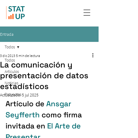
Entrada
Todos
3 dic 2013
5 min de lectura
Todos
La comunicación y
Artículos
presentación de datos
Noticias
estadísticos
Proyectos
Actualizado:
5 jul 2025
Artículo de 
Ansgar 
Seyfferth
 como firma 
invitada en 
El Arte de 
Presentar