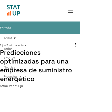
Entrada
Todos
2 jun
2 min de lectura
Todos
Predicciones
Artículos
optimizadas para una
Noticias
empresa de suministro
Proyectos
energético
Actualizado:
1 jul