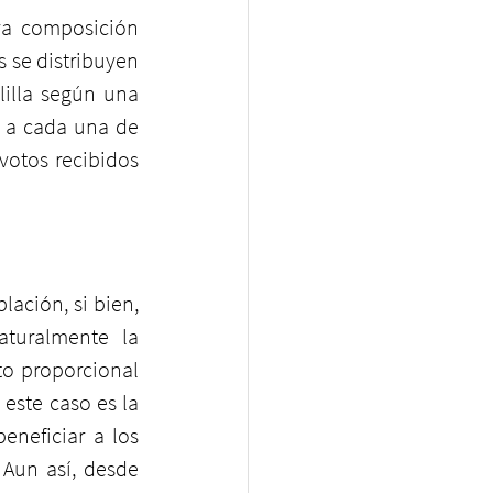
a composición 
 se distribuyen 
illa según una 
 a cada una de 
votos recibidos 
ación, si bien, 
turalmente la 
o proporcional 
teniendo en cuenta la restricción a los números enteros. La que se usa en este caso es la 
neficiar a los 
Aun así, desde 