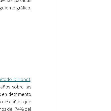
de las pasadas 
uiente gráfico, 
étodo D’Hondt
, 
años sobre las 
s en detrimento 
ro escaños que 
os del 74% del 