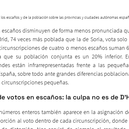
 los escaños y de la población sobre las provincias y ciudades autónomas espa
s escaños disminuyen de forma menos pronunciada que
rid, 74 veces más poblada que la de Soria, vota solo 
 circunscripciones de cuatro o menos escaños suman 68,
 que su población conjunta es un 20% inferior. En
des están infrarrepresentadas frente a las pequeñas
spaña, sobre todo ante grandes diferencias poblacional
as circunscripciones pequeñas.
de votos en escaños: la culpa no es de D
s números enteros también aparece en la asignación de
porción al voto dentro de cada circunscripción, donde 