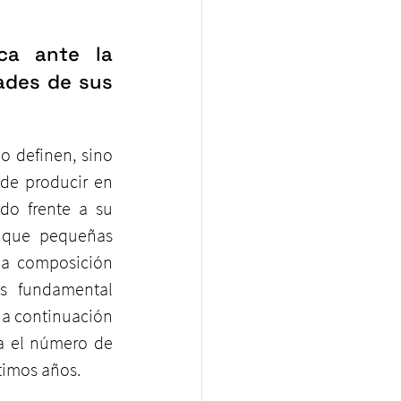
ca ante la 
ades de sus 
o definen, sino 
de producir en 
o frente a su 
a que pequeñas 
a composición 
s fundamental 
 a continuación 
a el número de 
timos años.