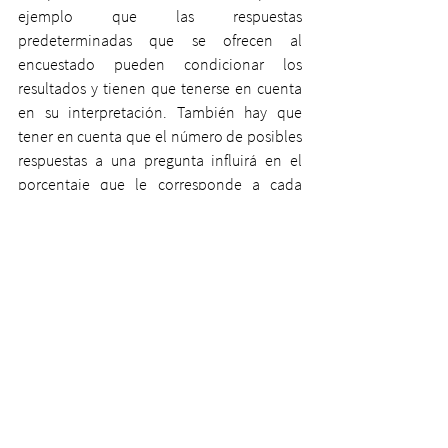
ejemplo que las respuestas 
predeterminadas que se ofrecen al 
encuestado pueden condicionar los 
resultados y tienen que tenerse en cuenta 
en su interpretación. También hay que 
tener en cuenta que el número de posibles 
respuestas a una pregunta influirá en el 
porcentaje que le corresponde a cada 
respuesta y en caso de respuestas no 
excluyentes también el número de 
respuestas que se pueden o deben elegir.
En nuestro caso, una revisión del estudio 
revela que el encuestado tenía que elegir 
de un listado de 13 criterios aquellos que 
para él eran determinantes, si bien no se 
publicaron las indicaciones acerca del 
número de criterios a elegir. Es muy posible 
que hubiese que elegir 3, porque resulta 