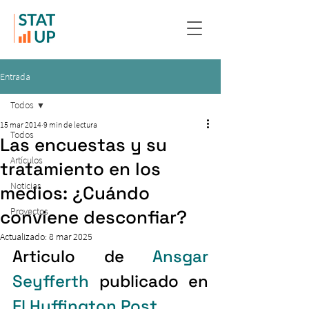
Entrada
Todos
15 mar 2014
9 min de lectura
Todos
Las encuestas y su
Artículos
tratamiento en los
Noticias
medios: ¿Cuándo
Proyectos
conviene desconfiar?
Actualizado:
8 mar 2025
Articulo de 
Ansgar 
Seyfferth
 publicado en 
El Huffington Post