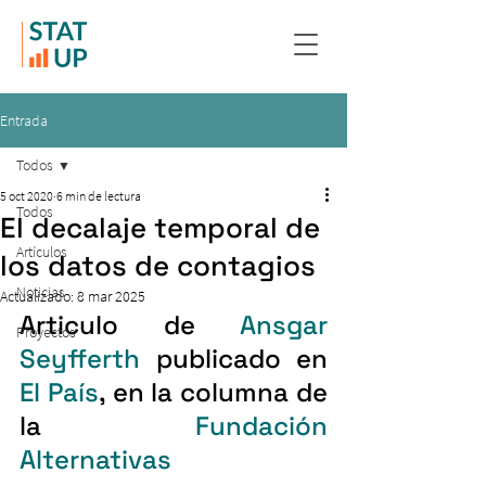
Entrada
Todos
5 oct 2020
6 min de lectura
Todos
El decalaje temporal de
Artículos
los datos de contagios
Noticias
Actualizado:
8 mar 2025
Articulo de 
Ansgar 
Proyectos
Seyfferth
 publicado en 
El País
, en la columna de 
la 
Fundación 
Alternativas