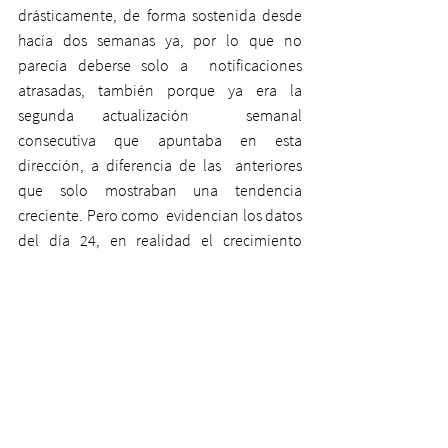
drásticamente, de forma sostenida desde  
hacía dos semanas ya, por lo que no 
parecía deberse solo a  notificaciones 
atrasadas, también porque ya era la 
segunda actualización  semanal 
consecutiva que apuntaba en esta 
dirección, a diferencia de las  anteriores 
que solo mostraban una tendencia 
creciente. Pero como  evidencian los datos 
del día 24, en realidad el crecimiento 
siguió  siendo muy pronunciado durante 
ese periodo, de modo que al final se  
trataba de un mero espejismo, fruto de una 
inusual acumulación de  notificaciones 
atrasadas.