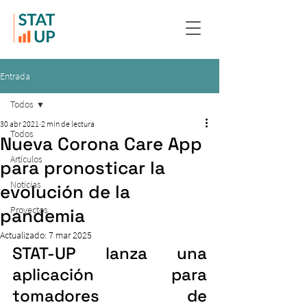
Entrada
Todos
30 abr 2021
2 min de lectura
Todos
Nueva Corona Care App
Artículos
para pronosticar la
Noticias
evolución de la
Proyectos
pandemia
Actualizado:
7 mar 2025
STAT-UP lanza una 
aplicación para 
tomadores de 