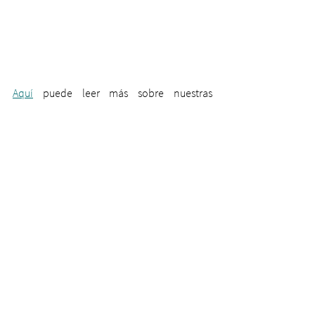
Aquí
 puede leer más sobre nuestras 
actividades de desarrollo de modelos y 
aplicaciones.
Etiquetas:
Salud
Economía
Política
Ver todo
Entradas recientes