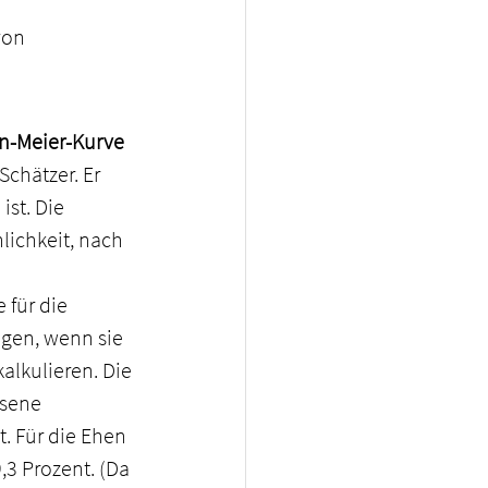
von 
n-Meier-Kurve
chätzer. Er 
st. Die 
lichkeit, nach 
 für die 
gen, wenn sie 
alkulieren. Die 
sene 
. Für die Ehen 
3 Prozent. (Da 