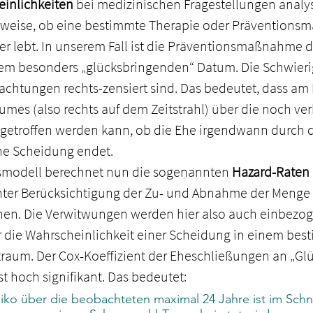
inlichkeiten 
bei medizinischen Fragestellungen analys
lsweise, ob eine bestimmte Therapie oder Prävention
er lebt. In unserem Fall ist die Präventionsmaßnahme d
em besonders „glücksbringenden“ Datum. Die Schwierig
bachtungen rechts-zensiert sind. Das bedeutet, dass am
mes (also rechts auf dem Zeitstrahl) über die noch ve
getroffen werden kann, ob die Ehe irgendwann durch 
ne Scheidung endet.
smodell berechnet nun die sogenannten 
Hazard-Raten 
nter Berücksichtigung der Zu- und Abnahme der Menge a
nen. Die Verwitwungen werden hier also auch einbezog
r die Wahrscheinlichkeit einer Scheidung in einem bes
itraum. Der Cox-Koeffizient der Eheschließungen an „Gl
st hoch signifikant. Das bedeutet:
iko über die beobachteten maximal 24 Jahre ist im Schni