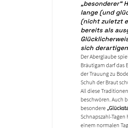
„besonderer“ Ho
lange (und glü
(nicht zuletzt
bereits als aus
Glücklicherweis
sich derartige
Der Aberglaube spiel
Bräutigam darf das B
der Trauung zu Boden
Schuh der Braut sch
All diese Tradition
beschwören. Auch b
besondere 
„Glückst
Schnapszahl-Tagen he
einem normalen Tag