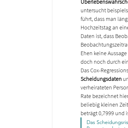
Überlebenswahrsche
untersucht beispie
führt, dass man läng
Hochzeitstag an ein
Daten ist, dass Beo
Beobachtungszeitrau
Ehen keine Aussage 
doch noch durch ei
Das Cox-Regression
Scheidungsdaten
 u
verheirateten Perso
Rate bezeichnet hie
beliebig kleinen Ze
beträgt 0,7999 und i
Das Scheidungsris