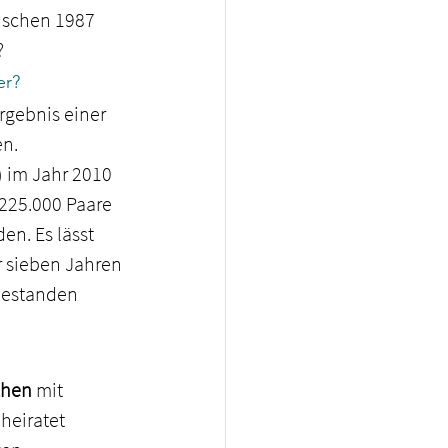
ischen 1987 
?
er?
rgebnis einer 
en.
) im Jahr 2010 
 225.000 Paare 
n. Es lässt 
r sieben Jahren 
bestanden 
Ehen
 mit 
heiratet 