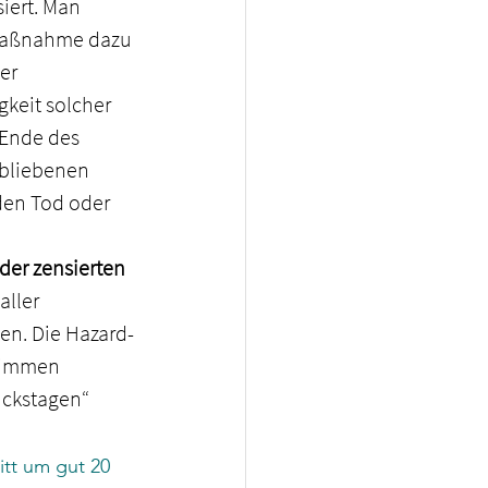
iert. Man 
smaßnahme dazu 
er 
keit solcher 
 Ende des 
rbliebenen 
den Tod oder 
der zensierten 
ller 
en. Die Hazard-
timmen 
ückstagen“ 
tt um gut 20 