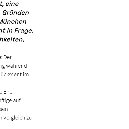
, eine 
n Gründen 
 München 
t in Frage. 
hkeiten, 
: Der 
ing während 
Glückscent im 
e Ehe 
tige auf 
esen 
 Vergleich zu 