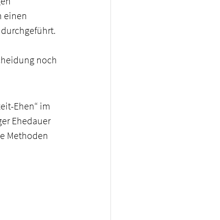
gen 
h einen 
 durchgeführt. 
Scheidung noch 
eit-Ehen“ im 
ger Ehedauer 
che Methoden 