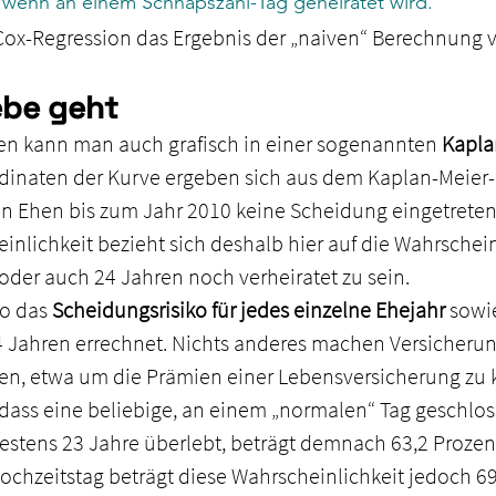
, wenn an einem Schnapszahl-Tag geheiratet wird.
 Cox-Regression das Ergebnis der „naiven“ Berechnung 
ebe geht
n kann man auch grafisch in einer sogenannten 
Kapla
rdinaten der Kurve ergeben sich aus dem Kaplan-Meier-S
len Ehen bis zum Jahr 2010 keine Scheidung eingetreten i
nlichkeit bezieht sich deshalb hier auf die Wahrschein
oder auch 24 Jahren noch verheiratet zu sein.
o das 
Scheidungsrisiko für jedes einzelne Ehejahr
 sowie
Jahren errechnet. Nichts anderes machen Versicherun
len, etwa um die Prämien einer Lebensversicherung zu k
 dass eine beliebige, an einem „normalen“ Tag geschlos
stens 23 Jahre überlebt, beträgt demnach 63,2 Prozent
chzeitstag beträgt diese Wahrscheinlichkeit jedoch 69,