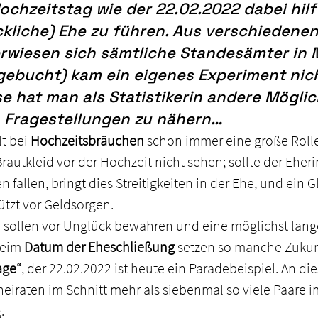
chzeitstag wie der 22.02.2022 dabei hilft
ckliche) Ehe zu führen. Aus verschiedene
 erwiesen sich sämtliche Standesämter in
gebucht) kam ein eigenes Experiment nich
e hat man als Statistikerin andere Möglic
n Fragestellungen zu nähern…
t bei 
Hochzeitsbräuchen
 schon immer eine große Rolle
rautkleid vor der Hochzeit nicht sehen; sollte der Eher
 fallen, bringt dies Streitigkeiten in der Ehe, und ein 
ützt vor Geldsorgen.
en sollen vor Unglück bewahren und eine möglichst lang
eim 
Datum der Eheschließung
 setzen so manche Zukünf
age“
, der 22.02.2022 ist heute ein Paradebeispiel. An di
iraten im Schnitt mehr als siebenmal so viele Paare im
.