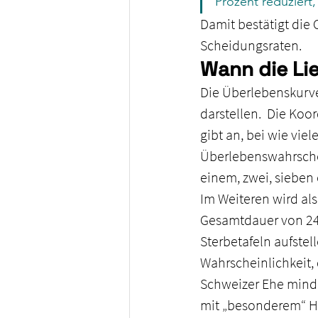
Prozent reduziert
Damit bestätigt die
Scheidungsraten.
Wann die Li
Die Überlebenskurve
darstellen.  Die Koo
gibt an, bei wie vie
Überlebenswahrschei
einem, zwei, sieben 
Im Weiteren wird als
Gesamtdauer von 24 
Sterbetafeln aufstel
Wahrscheinlichkeit,
Schweizer Ehe minde
mit „besonderem“ Ho