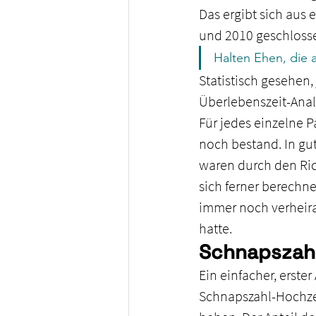
Das ergibt sich aus 
und 2010 geschlosse
Halten Ehen, die 
Statistisch gesehen,
Überlebenszeit-Anal
Für jedes einzelne P
noch bestand. In gut
waren durch den Ric
sich ferner berechn
immer noch verheira
hatte.
Schnapszahl
Ein einfacher, erster
Schnapszahl-Hochzei