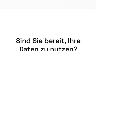
Sind Sie bereit, Ihre
Daten zu nutzen?
Rufen Sie uns an, oder schreiben Sie uns
eine E-Mail.
Kontakt