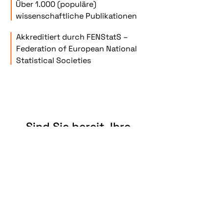
Über 1.000 (populäre)
wissenschaftliche Publikationen
Akkreditiert durch FENStatS –
Federation of European National
Statistical Societies
Sind Sie bereit, Ihre
Daten zu nutzen?
Rufen Sie uns an, oder schreiben Sie uns
eine E-Mail.
Kontakt