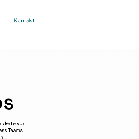
Kontakt
ps
underte von
dass Teams
n.