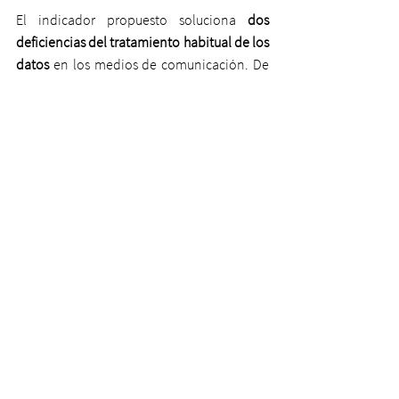
El indicador propuesto soluciona 
dos 
deficiencias del tratamiento habitual de los 
datos 
en los medios de comunicación. De 
cara al largo plazo, incluye la necesaria 
consideración de la evolución poblacional
, 
frente al habitual uso de los números 
absolutos, que implica una subestimación 
drástica de la magnitud de la mejora a lo 
largo de la serie histórica. Y de cara al corto 
plazo, proporciona 
actualizaciones 
mensuales
, siempre referidas a los últimos 
12 meses, cuando habitualmente los datos 
solo se contabilizan por años naturales, de 
enero a diciembre, que en nuestro gráfico 
se corresponde con los valores en las líneas 
verticales.
Esta habitual limitación a los años 