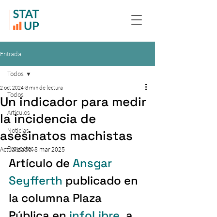
Entrada
Todos
2 oct 2024
8 min de lectura
Todos
Un indicador para medir
Artículos
la incidencia de
Noticias
asesinatos machistas
Proyectos
Actualizado:
8 mar 2025
Artículo de 
Ansgar 
Seyfferth
 publicado en 
la columna Plaza 
Pública en 
infoLibre
,
 a 