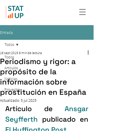
Entrada
Todos
16 sept 2015
6 min de lectura
Todos
Periodismo y rigor: a
Artículos
propósito de la
Noticias
información sobre
Proyectos
prostitución en España
Actualizado:
5 jul 2025
Artículo de 
Ansgar 
Seyfferth
 publicado en 
El Huffington Post