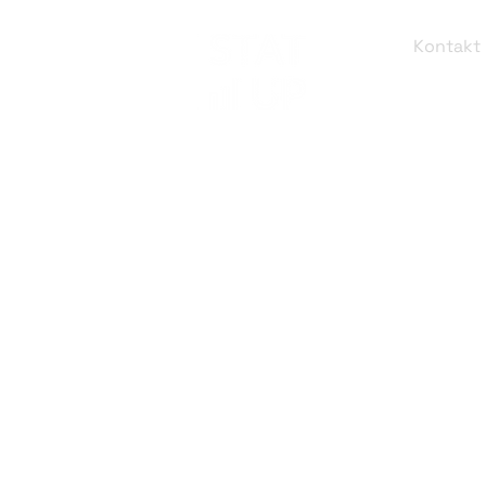
Kontakt
STAT-UP 
Data Sc
Augusten
D-8033
info@st
+49 (89)