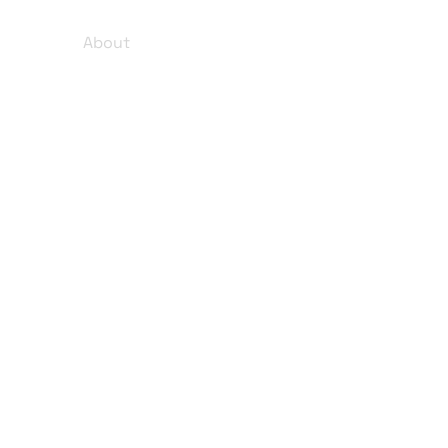
About
Company
Kontakt
Karriere
Einblicke
Impressum
Datenschutz
rm