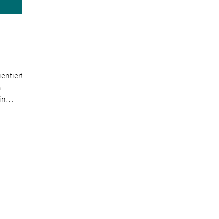
entiertes
n
in