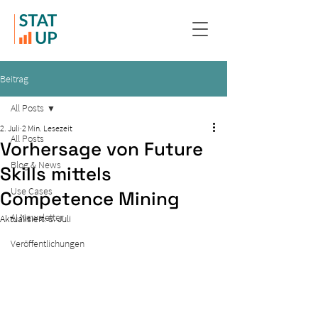
Beitrag
All Posts
2. Juli
2 Min. Lesezeit
All Posts
Vorhersage von Future
Blog & News
Skills mittels
Use Cases
Competence Mining
AI Newsletter
Aktualisiert:
8. Juli
Veröffentlichungen