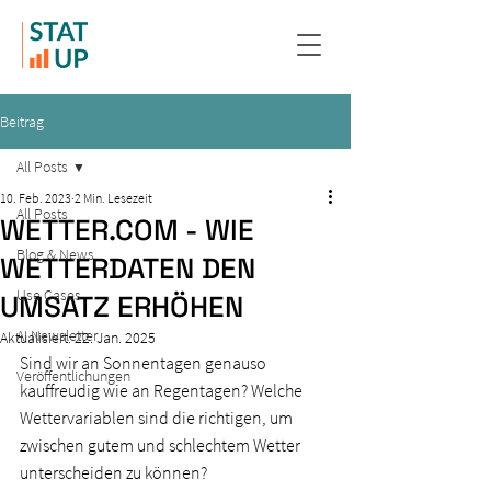
Beitrag
All Posts
10. Feb. 2023
2 Min. Lesezeit
All Posts
WETTER.COM - WIE
Blog & News
WETTERDATEN DEN
Use Cases
UMSATZ ERHÖHEN
AI Newsletter
Aktualisiert:
22. Jan. 2025
Sind wir an Sonnentagen genauso 
Veröffentlichungen
kauffreudig wie an Regentagen? Welche 
Wettervariablen sind die richtigen, um 
zwischen gutem und schlechtem Wetter 
unterscheiden zu können?