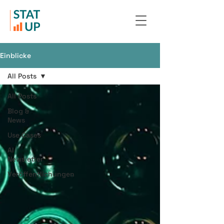
Einblicke
All Posts
All Posts
Blog &
News
Use Cases
AI
Newsletter
Veröffentlichungen