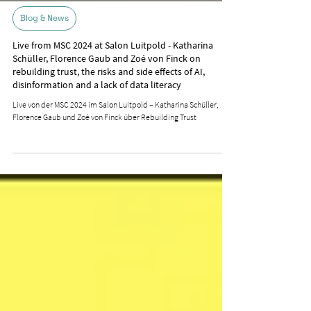
Blog & News
Live from MSC 2024 at Salon Luitpold - Katharina
Schüller, Florence Gaub and Zoé von Finck on
rebuilding trust, the risks and side effects of AI,
disinformation and a lack of data literacy
Live von der MSC 2024 im Salon Luitpold – Katharina Schüller,
Florence Gaub und Zoé von Finck über Rebuilding Trust